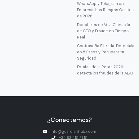
WhatsApp y Telegram en
Empresa: Los Riesgos Ocultos
de 2026
Deepfakes de Voz: Clonación
de CEO y Fraude en Tiempo
Real
Contraseña Filtrada: Detectala
en 5 Pasos y Recupera tu
Seguridad
Estafas de la Renta 2026:
detecta los fraudes de la AEAT
¿Conectemos?
info@guardianhubx.com
+34 93 415 31 15