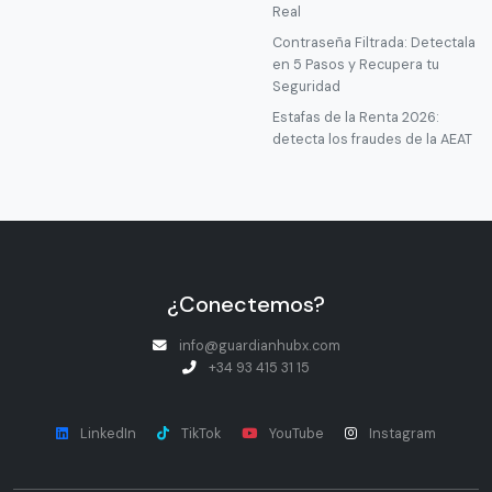
Real
Contraseña Filtrada: Detectala
en 5 Pasos y Recupera tu
Seguridad
Estafas de la Renta 2026:
detecta los fraudes de la AEAT
¿Conectemos?
info@guardianhubx.com
+34 93 415 31 15
LinkedIn
TikTok
YouTube
Instagram