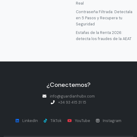
Real
Contraseña Filtrada: Detectala
en 5 Pasos y Recupera tu
Seguridad
Estafas de la Renta 2026:
detecta los fraudes de la AEAT
¿Conectemos?
info@guardianhubx.com
+34 93 415 31 15
LinkedIn
TikTok
YouTube
Instagram