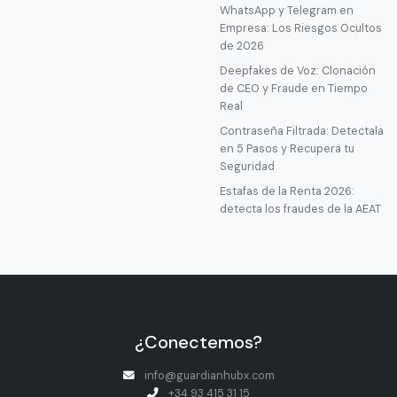
WhatsApp y Telegram en
Empresa: Los Riesgos Ocultos
de 2026
Deepfakes de Voz: Clonación
de CEO y Fraude en Tiempo
Real
Contraseña Filtrada: Detectala
en 5 Pasos y Recupera tu
Seguridad
Estafas de la Renta 2026:
detecta los fraudes de la AEAT
¿Conectemos?
info@guardianhubx.com
+34 93 415 31 15