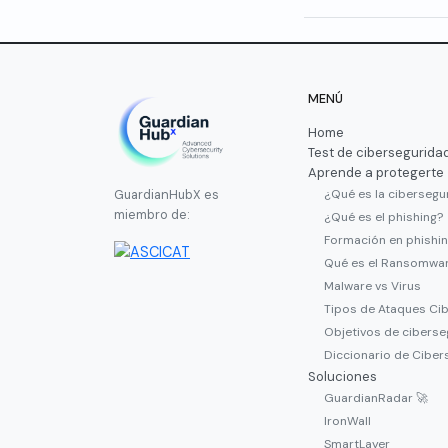
MENÚ
Home
Test de cibersegurida
Aprende a protegerte
¿Qué es la cibersegu
GuardianHubX es
miembro de:
¿Qué es el phishing?
Formación en phishi
Qué es el Ransomwa
Malware vs Virus
Tipos de Ataques Ci
Objetivos de ciberse
Diccionario de Ciber
Soluciones
GuardianRadar 🚀
IronWall
SmartLayer