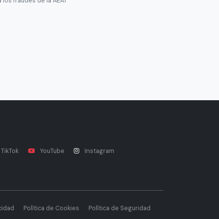
 los fraudes de la AEAT
TikTok
YouTube
Instagram
cidad
Política de Cookies
Política de Seguridad