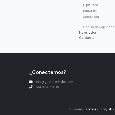
LightCore
EduCraft
SoloShield
Copias de Seguridad
Newsletter
Contacto
¿Conectemos?
info@guardianhubx.com
+34 93 415 31 15
Idiomas:
Català
•
English
•