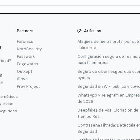
Partners
Artículos
Faronics
Ataques de fuerza bruta: por qué
d
suficiente
NordSecurity
Passwork
Configuración segura de Teams,
ridad?
para tu empresa
Edgewatch
Outkept
Seguro de ciberriesgos: qué cub
ng
pymes
iDrive
re
Prey Project
Seguridad en WiFi público y cow
WhatsApp y Telegram en Empresa
bernéticos
de 2026
guridad
Deepfakes de Voz: Clonación de
seguridad
Tiempo Real
Contraseña Filtrada: Detectala e
Seguridad