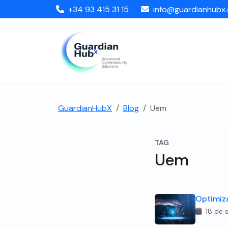
+34 93 415 31 15
info@guardianhubx
GuardianHubX
Blog
Uem
TAG
Uem
Optimiz
18 de 