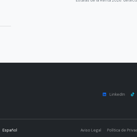
Estafas de la Renta 2026: detecta
LinkedIn
Español
Aviso Legal
Política de Priva