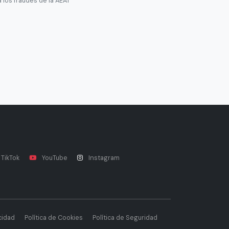
 los fraudes de la AEAT
TikTok
YouTube
Instagram
cidad
Política de Cookies
Política de Seguridad