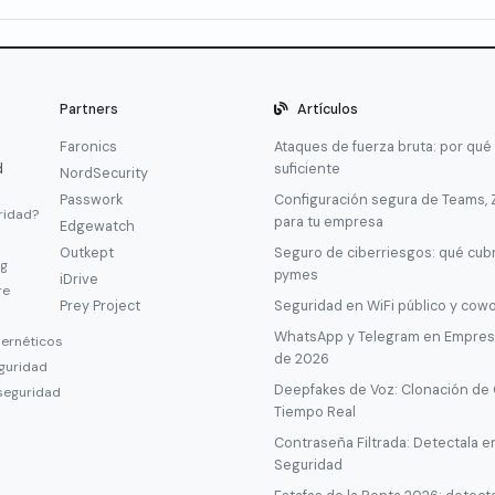
Partners
Artículos
Faronics
Ataques de fuerza bruta: por qué
d
suficiente
NordSecurity
Passwork
Configuración segura de Teams,
ridad?
para tu empresa
Edgewatch
Outkept
Seguro de ciberriesgos: qué cub
ng
pymes
iDrive
re
Prey Project
Seguridad en WiFi público y cow
WhatsApp y Telegram en Empresa
bernéticos
de 2026
guridad
Deepfakes de Voz: Clonación de
seguridad
Tiempo Real
Contraseña Filtrada: Detectala e
Seguridad