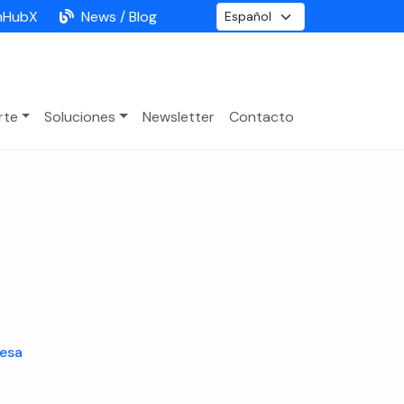
nHubX
News / Blog
rte
Soluciones
Newsletter
Contacto
resa