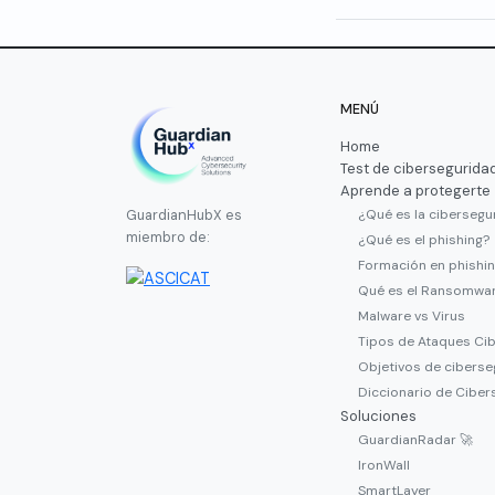
MENÚ
Home
Test de cibersegurida
Aprende a protegerte
¿Qué es la cibersegu
GuardianHubX es
miembro de:
¿Qué es el phishing?
Formación en phishi
Qué es el Ransomwa
Malware vs Virus
Tipos de Ataques Ci
Objetivos de ciberse
Diccionario de Ciber
Soluciones
GuardianRadar 🚀
IronWall
SmartLayer