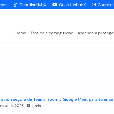
.com
GuardianHubX
GuardianHubX
Guardia
Home
Test de ciberseguridad
Aprende a protege
ración segura de Teams, Zoom y Google Meet para tu emp
 mayo de 2026
4 min