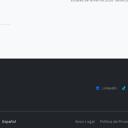
Estafas de la Renta 2026: detecta
LinkedIn
Español
Aviso Legal
Política de Priva