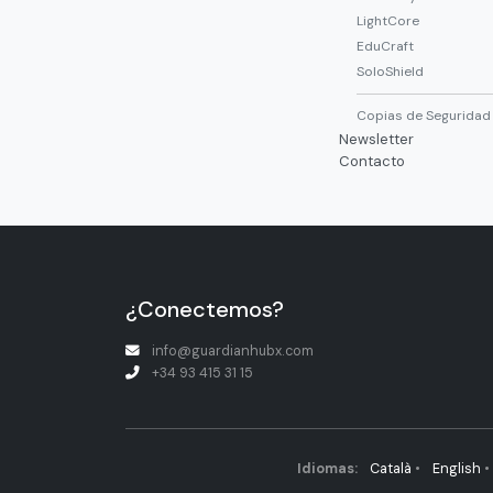
LightCore
EduCraft
SoloShield
Copias de Seguridad
Newsletter
Contacto
¿Conectemos?
info@guardianhubx.com
+34 93 415 31 15
Idiomas:
Català
•
English
•