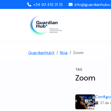
+34 93 415 31 15
info@guardianhubx
GuardianHubX
Blog
Zoom
TAG
Zoom
Configu
27 de